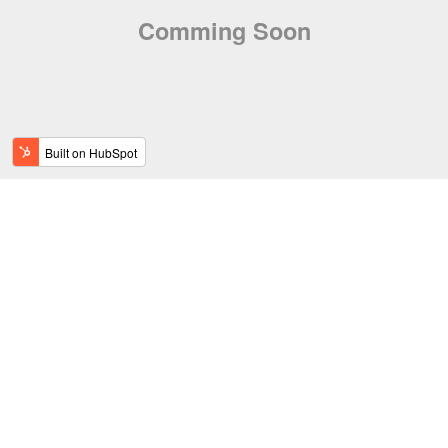
Comming Soon
COMPANY
SERVICE
S
E
S
S
E
S
A
I
開
発
/
コ
ン
サ
ル
テ
ィ
ン
グ