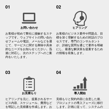
01
02
お問い合わせ
ヒアリング
お客様が初めて弊社に接触するステ
お客様のビジネス要件や問題点、目
ップです。ウェブサイトの問い合わ
標を深く理解するための対話のプロ
せフォームや電話、メールなどを通
セスです。専門のコンサルタント
じて、サービスに関する興味や具体
が、詳細な質問を通じて要件を明確
的なニーズをお知らせください。迅
にし、最適な解決策を提案するため
速に対応し、次のステップへのご案
の情報を収集します。
内をいたします。
03
04
お見積もり
導入開始
ヒアリングを元に、提案されるサー
見積もりと契約内容に合意した後、
ビス内容、スケジュール、費用など
プロジェクトの導入フェーズに移行
を明記した見積書を作成します。お
します。計画に従って、システムの