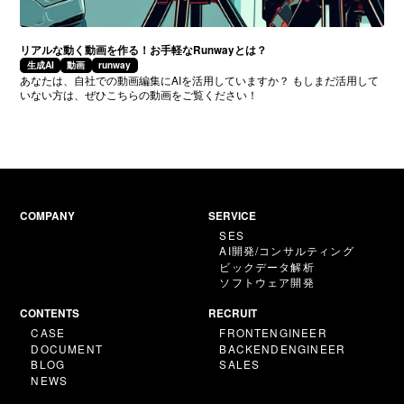
リアルな動く動画を作る！お手軽なRunwayとは？
生成AI
動画
runway
あなたは、自社での動画編集にAIを活用していますか？ もしまだ活用して
いない方は、ぜひこちらの動画をご覧ください！
COMPANY
SERVICE
S
E
S
S
E
S
A
I
開
発
/
コ
ン
サ
ル
テ
ィ
ン
グ
A
I
開
発
/
コ
ン
サ
ル
テ
ィ
ン
グ
ビ
ッ
ク
デ
ー
タ
解
析
ビ
ッ
ク
デ
ー
タ
解
析
ソ
フ
ト
ウ
ェ
ア
開
発
ソ
フ
ト
ウ
ェ
ア
開
発
CONTENTS
RECRUIT
C
A
S
E
F
R
O
N
T
E
N
G
I
N
E
E
R
C
A
S
E
F
R
O
N
T
E
N
G
I
N
E
E
R
D
O
C
U
M
E
N
T
B
A
C
K
E
N
D
E
N
G
I
N
E
E
R
D
O
C
U
M
E
N
T
B
A
C
K
E
N
D
E
N
G
I
N
E
E
R
B
L
O
G
S
A
L
E
S
B
L
O
G
S
A
L
E
S
N
E
W
S
N
E
W
S